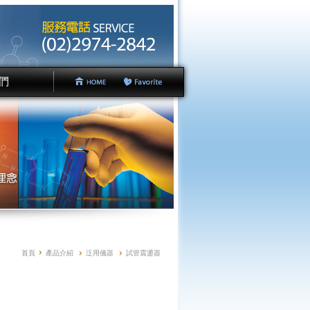
們
 Us
首頁
產品介紹
泛用儀器
試管震盪器