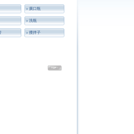
廣口瓶
洗瓶
管
攪拌子