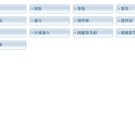
燒瓶
量瓶
量筒
瓶
漏斗
攪拌棒
攪拌頭
分液漏斗
鐵氟龍毛刷
鐵氟龍
棒