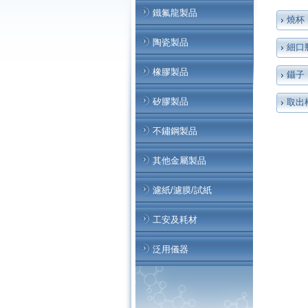
鐵氟龍製品
燒杯
陶瓷製品
細口
橡膠製品
鑷子
矽膠製品
取出
不鏽鋼製品
其他金屬製品
濾紙/濾膜/試紙
工安及耗材
泛用儀器