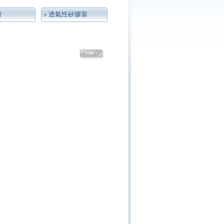
片
透氣性矽膠塞