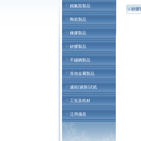
鐵氟龍製品
矽膠
陶瓷製品
橡膠製品
矽膠製品
不鏽鋼製品
其他金屬製品
濾紙/濾膜/試紙
工安及耗材
泛用儀器